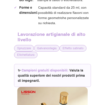
del logo:
stampa a caldo o etichettatura.
✔
Forme e
Capacità standard da 25 ml, con
dimensioni:
possibilità di realizzare flaconi con
forme geometriche personalizzate
su richiesta.
Lavorazione artigianale di alto
livello
Spruzzare
Galvanostegia
Effetto satinato
Etichettatura
✨
Campioni gratuiti disponibili:
Valuta la
qualità superiore dei nostri prodotti prima
di impegnarti.